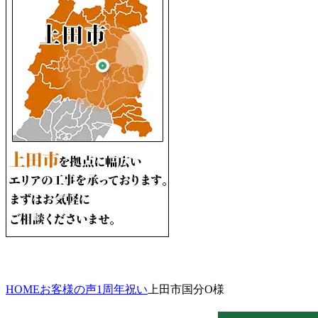
HOME
お客様の声
1周年祝い
上田市国分O様